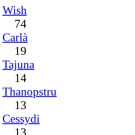
Wish
74
Carlà
19
Tajuna
14
Thanopstru
13
Cessydi
13