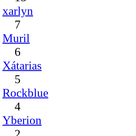
xarlyn
7
Muril
6
Xátarias
5
Rockblue
4
Yberion
2