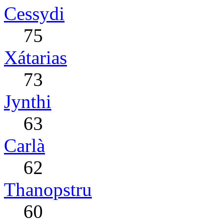
Cessydi
75
Xátarias
73
Jynthi
63
Carlà
62
Thanopstru
60