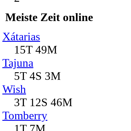
Meiste Zeit online
Xátarias
15T 49M
Tajuna
5T 4S 3M
Wish
3T 12S 46M
Tomberry
1T 7M