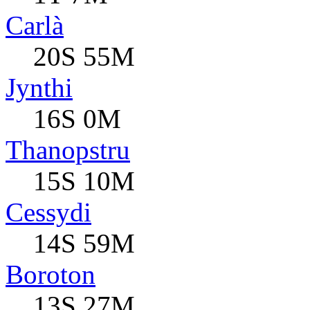
Carlà
20S 55M
Jynthi
16S 0M
Thanopstru
15S 10M
Cessydi
14S 59M
Boroton
13S 27M