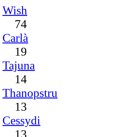
Wish
74
Carlà
19
Tajuna
14
Thanopstru
13
Cessydi
13