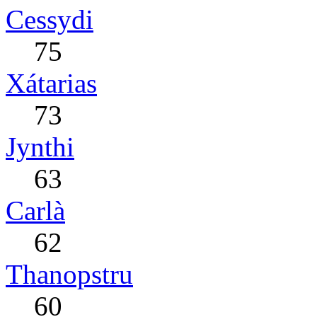
Cessydi
75
Xátarias
73
Jynthi
63
Carlà
62
Thanopstru
60