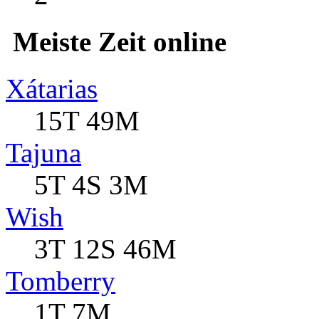
Meiste Zeit online
Xátarias
15T 49M
Tajuna
5T 4S 3M
Wish
3T 12S 46M
Tomberry
1T 7M