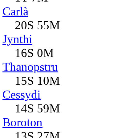
Carlà
20S 55M
Jynthi
16S 0M
Thanopstru
15S 10M
Cessydi
14S 59M
Boroton
13S 27M