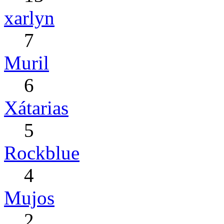
xarlyn
7
Muril
6
Xátarias
5
Rockblue
4
Mujos
2