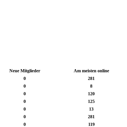
Neue Mitglieder
Am meisten online
0
281
0
8
0
120
0
125
0
13
0
281
0
119