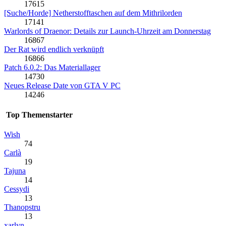
17615
[Suche/Horde] Netherstofftaschen auf dem Mithrilorden
17141
Warlords of Draenor: Details zur Launch-Uhrzeit am Donnerstag
16867
Der Rat wird endlich verknüpft
16866
Patch 6.0.2: Das Materiallager
14730
Neues Release Date von GTA V PC
14246
Top Themenstarter
Wish
74
Carlà
19
Tajuna
14
Cessydi
13
Thanopstru
13
xarlyn