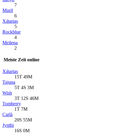
7
Muril
6
Xátarias
5
Rockblue
4
Meilena
2
Meiste Zeit online
Xátarias
15T 49M
Tajuna
5T 4S 3M
Wish
3T 12S 46M
Tomberry
1T 7M
Carlà
20S 55M
Jynthi
16S 0M