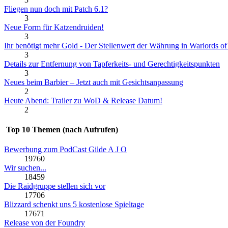
Fliegen nun doch mit Patch 6.1?
3
Neue Form für Katzendruiden!
3
Ihr benötigt mehr Gold - Der Stellenwert der Währung in Warlords o
3
Details zur Entfernung von Tapferkeits- und Gerechtigkeitspunkten
3
Neues beim Barbier – Jetzt auch mit Gesichtsanpassung
2
Heute Abend: Trailer zu WoD & Release Datum!
2
Top 10 Themen (nach Aufrufen)
Bewerbung zum PodCast Gilde A J O
19760
Wir suchen...
18459
Die Raidgruppe stellen sich vor
17706
Blizzard schenkt uns 5 kostenlose Spieltage
17671
Release von der Foundry