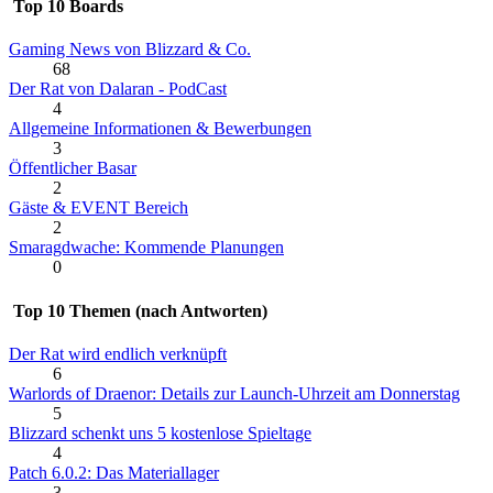
Top 10 Boards
Gaming News von Blizzard & Co.
68
Der Rat von Dalaran - PodCast
4
Allgemeine Informationen & Bewerbungen
3
Öffentlicher Basar
2
Gäste & EVENT Bereich
2
Smaragdwache: Kommende Planungen
0
Top 10 Themen (nach Antworten)
Der Rat wird endlich verknüpft
6
Warlords of Draenor: Details zur Launch-Uhrzeit am Donnerstag
5
Blizzard schenkt uns 5 kostenlose Spieltage
4
Patch 6.0.2: Das Materiallager
3