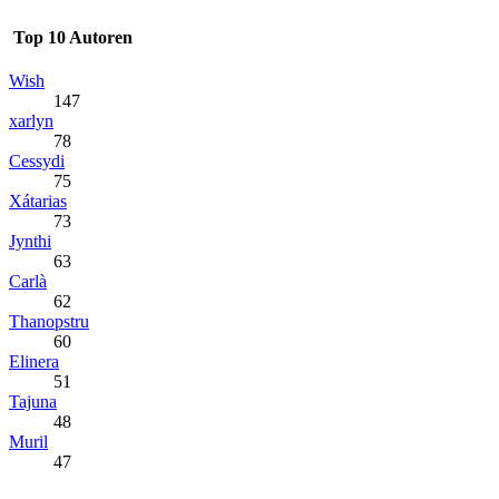
Top 10 Autoren
Wish
147
xarlyn
78
Cessydi
75
Xátarias
73
Jynthi
63
Carlà
62
Thanopstru
60
Elinera
51
Tajuna
48
Muril
47