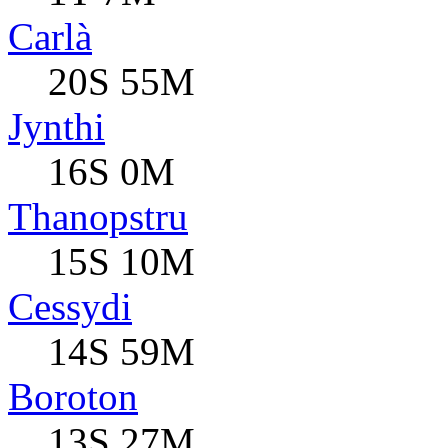
Carlà
20S 55M
Jynthi
16S 0M
Thanopstru
15S 10M
Cessydi
14S 59M
Boroton
13S 27M