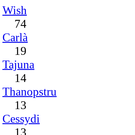
Wish
74
Carlà
19
Tajuna
14
Thanopstru
13
Cessydi
13