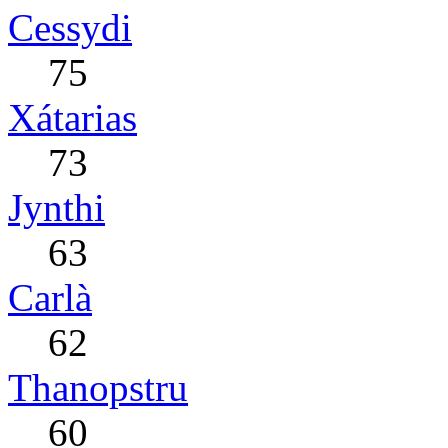
Cessydi
75
Xátarias
73
Jynthi
63
Carlà
62
Thanopstru
60