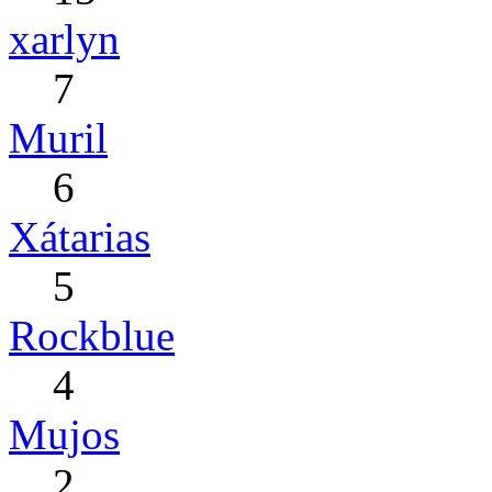
xarlyn
7
Muril
6
Xátarias
5
Rockblue
4
Mujos
2