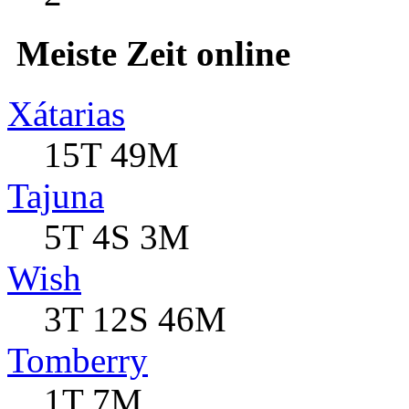
Meiste Zeit online
Xátarias
15T 49M
Tajuna
5T 4S 3M
Wish
3T 12S 46M
Tomberry
1T 7M