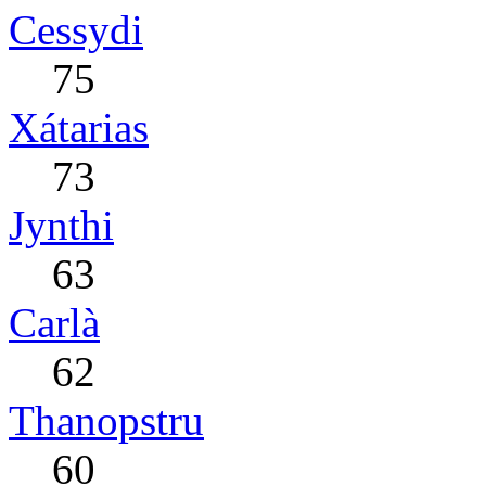
Cessydi
75
Xátarias
73
Jynthi
63
Carlà
62
Thanopstru
60