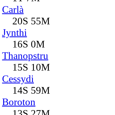
Carlà
20S 55M
Jynthi
16S 0M
Thanopstru
15S 10M
Cessydi
14S 59M
Boroton
13S 27M