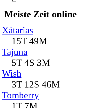
Meiste Zeit online
Xátarias
15T 49M
Tajuna
5T 4S 3M
Wish
3T 12S 46M
Tomberry
1T 7M