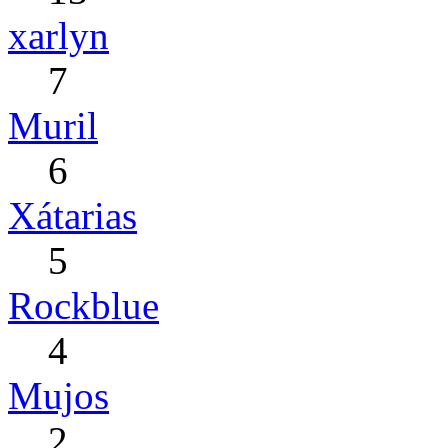
xarlyn
7
Muril
6
Xátarias
5
Rockblue
4
Mujos
2