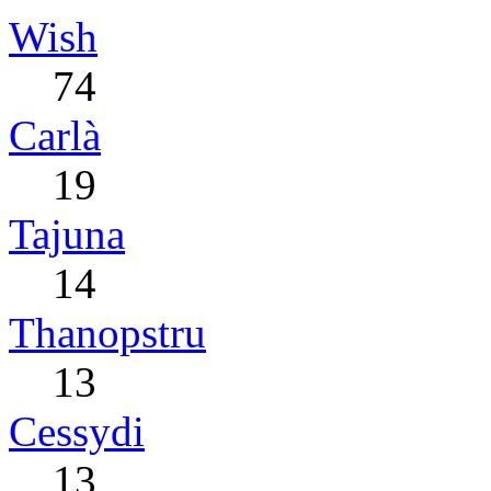
Wish
74
Carlà
19
Tajuna
14
Thanopstru
13
Cessydi
13